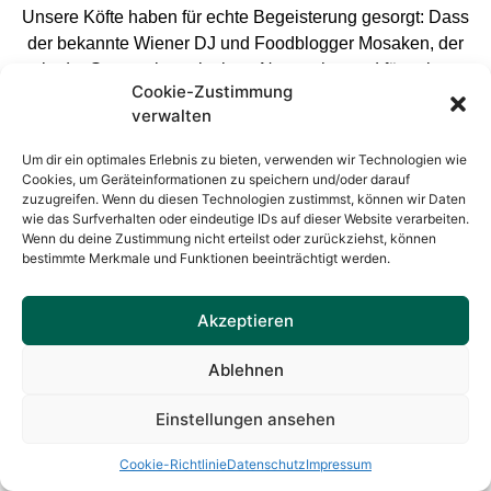
Unsere Köfte haben für echte Begeisterung gesorgt: Dass
der bekannte Wiener DJ und Foodblogger Mosaken, der
in der Szene einen riesigen Namen hat und für seine
Cookie-Zustimmung
ehrlichen Gastro-Tests geschätzt wird, bei uns
verwalten
reingeschaut und unsere Qualität gefeiert hat, war eine
riesige Ehre. Zusammen mit dem großartigen Bericht in
Um dir ein optimales Erlebnis zu bieten, verwenden wir Technologien wie
der Tageszeitung „Der Standard“ und der Auszeichnung
Cookies, um Geräteinformationen zu speichern und/oder darauf
zuzugreifen. Wenn du diesen Technologien zustimmst, können wir Daten
im renommierten Falstaff-Magazin (stolze 93 Punkte!) hat
wie das Surfverhalten oder eindeutige IDs auf dieser Website verarbeiten.
uns das gezeigt: Die Liebe und die Qualität, die wir in
Wenn du deine Zustimmung nicht erteilst oder zurückziehst, können
unser Essen gesteckt haben, sind angekommen.
bestimmte Merkmale und Funktionen beeinträchtigt werden.
All das wäre ohne Ihre Treue niemals möglich gewesen.
Akzeptieren
Sie haben die Erdbergstraße zu einem Ort der
Begegnung, des Lachens und des Genusses gemacht.
Ablehnen
Ein Abschied – aber vielleicht kein endgültiges
Lebewohl?
Einstellungen ansehen
Auch wenn sich unsere Türen in der Erdbergstraße nun
Cookie-Richtlinie
Datenschutz
Impressum
schließen, möchten wir den Blick nach vorne richten. Wer