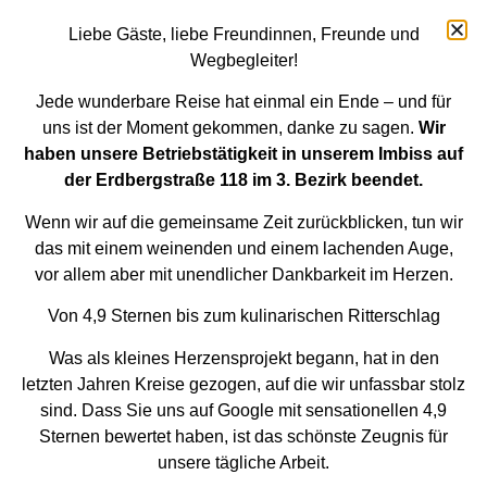
Liebe Gäste, liebe Freundinnen, Freunde und
Wegbegleiter!
Jede wunderbare Reise hat einmal ein Ende – und für
uns ist der Moment gekommen, danke zu sagen.
Wir
Autor:
admin
haben unsere Betriebstätigkeit in unserem Imbiss auf
der Erdbergstraße 118 im 3. Bezirk beendet.
Wenn wir auf die gemeinsame Zeit zurückblicken, tun wir
das mit einem weinenden und einem lachenden Auge,
vor allem aber mit unendlicher Dankbarkeit im Herzen.
Von 4,9 Sternen bis zum kulinarischen Ritterschlag
IMPRESSUM
DATENSCHUTZ
Was als kleines Herzensprojekt begann, hat in den
letzten Jahren Kreise gezogen, auf die wir unfassbar stolz
COOKIE-RICHTLINIE (EU)
sind. Dass Sie uns auf Google mit sensationellen 4,9
Sternen bewertet haben, ist das schönste Zeugnis für
© 2026 MADE WITH LOVE BY COMBASTIC & PARTNERS
unsere tägliche Arbeit.