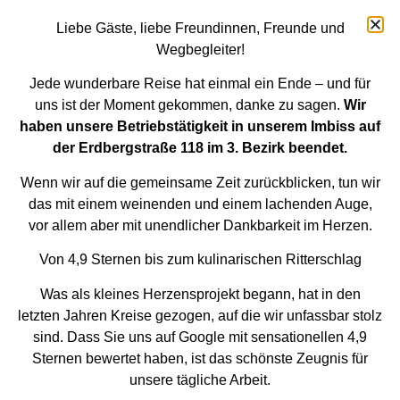
Liebe Gäste, liebe Freundinnen, Freunde und
Wegbegleiter!
Jede wunderbare Reise hat einmal ein Ende – und für
uns ist der Moment gekommen, danke zu sagen.
Wir
IMPRESSUM
haben unsere Betriebstätigkeit in unserem Imbiss auf
der Erdbergstraße 118 im 3. Bezirk beendet.
Information nach dem E-Commerce Gesetz
Wenn wir auf die gemeinsame Zeit zurückblicken, tun wir
das mit einem weinenden und einem lachenden Auge,
Der Inhaber der Homepage sems.co.at und aller
vor allem aber mit unendlicher Dankbarkeit im Herzen.
Unterseiten, ist die Firma
Nevin KAYHAN
Von 4,9 Sternen bis zum kulinarischen Ritterschlag
Gerichtsstand
Was als kleines Herzensprojekt begann, hat in den
Gerichtstand ist das sachlich zuständige Gericht in Wien
letzten Jahren Kreise gezogen, auf die wir unfassbar stolz
Für den Inhalt der Website verantwortlich
sind. Dass Sie uns auf Google mit sensationellen 4,9
Sternen bewertet haben, ist das schönste Zeugnis für
Sems Inegöl Köfte
unsere tägliche Arbeit.
Nevin KAYHAN