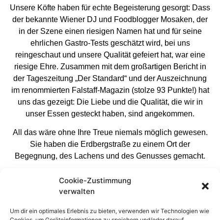
Erdbergstrasse 118
Unsere Köfte haben für echte Begeisterung gesorgt: Dass
A-1030 Wien
der bekannte Wiener DJ und Foodblogger Mosaken, der
Telefon:
+43 (0) 670 202 46 42
in der Szene einen riesigen Namen hat und für seine
E-Mail: office@sems.co.at
ehrlichen Gastro-Tests geschätzt wird, bei uns
reingeschaut und unsere Qualität gefeiert hat, war eine
Rechtlicher Hinweis Es wird keinerlei Gewähr für die
riesige Ehre. Zusammen mit dem großartigen Bericht in
Aktualität, Korrektheit, Vollständigkeit oder Qualität der
der Tageszeitung „Der Standard“ und der Auszeichnung
bereitgestellten Informationen übernommen. Sämtliche
im renommierten Falstaff-Magazin (stolze 93 Punkte!) hat
zur Verfügung gestellten medizinischen Informationen
uns das gezeigt: Die Liebe und die Qualität, die wir in
stellen keinen Ersatz für einen notwendigen Arztbesuch
unser Essen gesteckt haben, sind angekommen.
dar. Bei Beschwerden ist in jedem Fall eine medizinische
Abklärung notwendig. Haftungsansprüche gegen die
All das wäre ohne Ihre Treue niemals möglich gewesen.
Websiteverantwortliche, welche sich auf Schäden
Sie haben die Erdbergstraße zu einem Ort der
materieller oder ideeller Art beziehen, die durch die
Begegnung, des Lachens und des Genusses gemacht.
Nutzung oder Nichtnutzung der dargebotenen
Ein Abschied – aber vielleicht kein endgültiges
Informationen bzw. durch die Nutzung fehlerhafter und
Cookie-Zustimmung
Lebewohl?
unvollständiger Informationen verursacht wurden, sind
verwalten
ausgeschlossen. Alle Angebote sind freibleibend und
Auch wenn sich unsere Türen in der Erdbergstraße nun
Um dir ein optimales Erlebnis zu bieten, verwenden wir Technologien wie
unverbindlich.
schließen, möchten wir den Blick nach vorne richten. Wer
Cookies, um Geräteinformationen zu speichern und/oder darauf